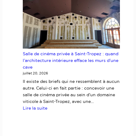
à
Brignoles
:
pourquoi
l’architecte
d’intérieur
doit
entrer
Salle de cinéma privée à Saint-Tropez : quand
dans
l’architecture intérieure efface les murs d’une
la
cave
danse
juillet 20, 2026
dès
les
Il existe des briefs qui ne ressemblent à aucun
premières
autre. Celui-ci en fait partie : concevoir une
esquisses
salle de cinéma privée au sein d’un domaine
viticole à Saint-Tropez, avec une…
:
Lire la suite
Salle
de
cinéma
privée