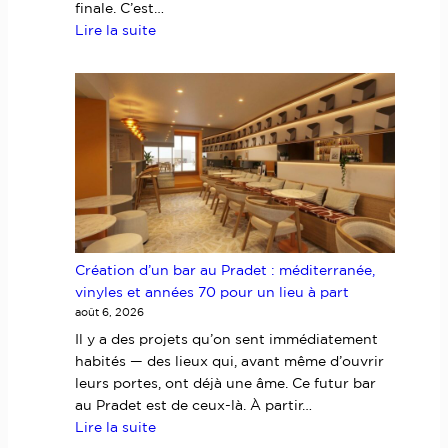
finale. C’est…
:
Lire la suite
Visite
d’une
bastide
vue
mer
à
Sanary-
sur-
Mer
:
Création d’un bar au Pradet : méditerranée,
l’architecte
vinyles et années 70 pour un lieu à part
d’intérieur
août 6, 2026
comme
allié
Il y a des projets qu’on sent immédiatement
avant
habités — des lieux qui, avant même d’ouvrir
l’achat
leurs portes, ont déjà une âme. Ce futur bar
au Pradet est de ceux-là. À partir…
:
Lire la suite