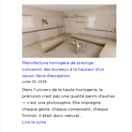
de
bureaux
avenue
Victor
Hugo,
Paris
16ᵉ
:
plans,
Manufacture horlogère de prestige :
cloisonnement
concevoir des bureaux à la hauteur d’un
et
savoir-faire d’exception
mobilier
juillet 30, 2026
pour
350
Dans l’univers de la haute horlogerie, la
m²
précision n’est pas une qualité parmi d’autres
opérationnels
— c’est une philosophie. Elle imprègne
chaque geste, chaque composant, chaque
finition. Il était donc naturel…
:
Lire la suite
Manufacture