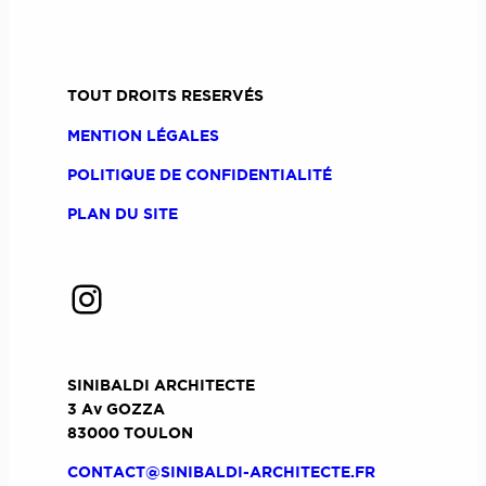
à
Saint-
Tropez
:
TOUT DROITS RESERVÉS
quand
MENTION LÉGALES
l’architecture
intérieure
POLITIQUE DE CONFIDENTIALITÉ
efface
les
PLAN DU SITE
murs
d’une
cave
Instagram
SINIBALDI ARCHITECTE
3 Av GOZZA
83000 TOULON
CONTACT@SINIBALDI-ARCHITECTE.FR