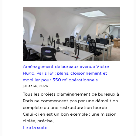
Création
d’un
bar
au
Pradet
:
méditerranée,
vinyles
et
années
Aménagement de bureaux avenue Victor
70
Hugo, Paris 16ᵉ : plans, cloisonnement et
pour
mobilier pour 350 m² opérationnels
un
juillet 30, 2026
lieu
à
Tous les projets d’aménagement de bureaux à
part
Paris ne commencent pas par une démolition
complète ou une restructuration lourde.
Celui-ci en est un bon exemple : une mission
ciblée, précise,…
:
Lire la suite
Aménagement