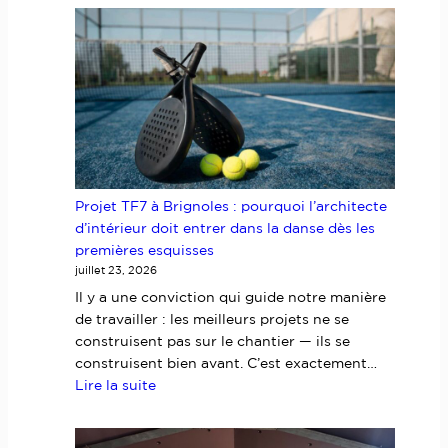
horlogère
de
prestige
:
concevoir
des
bureaux
à
la
Projet TF7 à Brignoles : pourquoi l’architecte
hauteur
d’intérieur doit entrer dans la danse dès les
d’un
premières esquisses
savoir-
juillet 23, 2026
faire
d’exception
Il y a une conviction qui guide notre manière
de travailler : les meilleurs projets ne se
construisent pas sur le chantier — ils se
construisent bien avant. C’est exactement…
:
Lire la suite
Projet
TF7